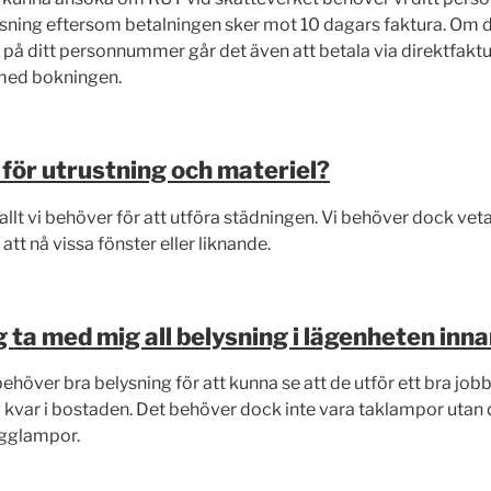
ning eftersom betalningen sker mot 10 dagars faktura. Om du i
 på ditt personnummer går det även att betala via direktfaktu
med bokningen.
 för utrustning och materiel?
 allt vi behöver för att utföra städningen. Vi behöver dock ve
att nå vissa fönster eller liknande.
g ta med mig all belysning i lägenheten inn
ehöver bra belysning för att kunna se att de utför ett bra job
g kvar i bostaden. Det behöver dock inte vara taklampor utan
ygglampor.