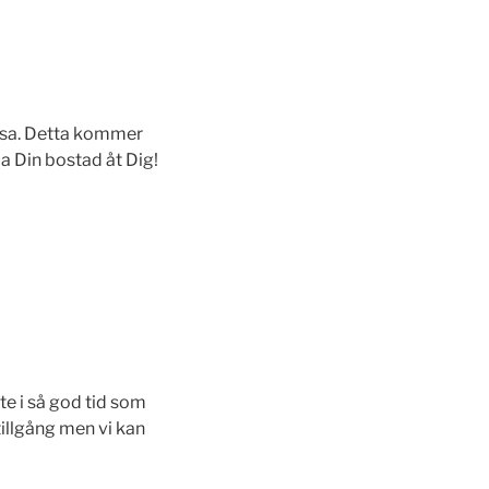
ssa. Detta kommer
da Din bostad åt Dig!
ute i så god tid som
illgång men vi kan