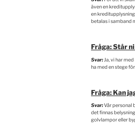
även en kreditupplys
en kreditupplysning
betalas i samband 
Fråga: Står ni
Svar:
Ja, vi har med
ha med en stege för 
Fråga: Kan ja
Svar:
Vår personal b
det finnas belysnin
golvlampor eller b