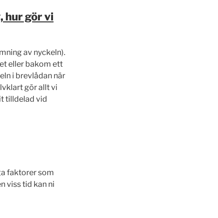
 hur gör vi
ämning av nyckeln).
et eller bakom ett
eln i brevlådan när
vklart gör allt vi
 tilldelad vid
nga faktorer som
n viss tid kan ni