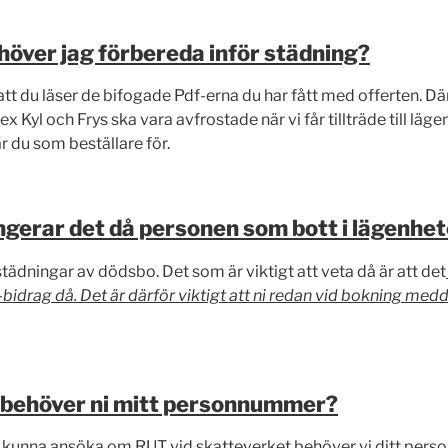
höver jag förbereda inför städning?
 att du läser de bifogade Pdf-erna du har fått med offerten. D
x Kyl och Frys ska vara avfrostade när vi får tillträde till lä
r du som beställare för.
ngerar det då personen som bott i lägenhet
städningar av dödsbo. Det som är viktigt att veta då är att det
idrag då. Det är därför viktigt att ni redan vid bokning medd
r behöver ni mitt personnummer?
ll kunna ansöka om RUT vid skatteverket behöver vi ditt per