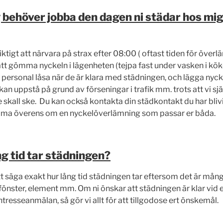
 behöver jobba den dagen ni städar hos mig,
iktigt att närvara på strax efter 08:00 ( oftast tiden för överl
att gömma nyckeln i lägenheten (tejpa fast under vasken i kök
 personal låsa när de är klara med städningen, och lägga nyck
an uppstå på grund av förseningar i trafik mm. trots att vi själ
te skall ske. Du kan också kontakta din städkontakt du har blivit
mma överens om en nyckelöverlämning som passar er båda.
ng tid tar städningen?
tt säga exakt hur lång tid städningen tar eftersom det är må
v fönster, element mm. Om ni önskar att städningen är klar vid e
intresseanmälan, så gör vi allt för att tillgodose ert önskemål.