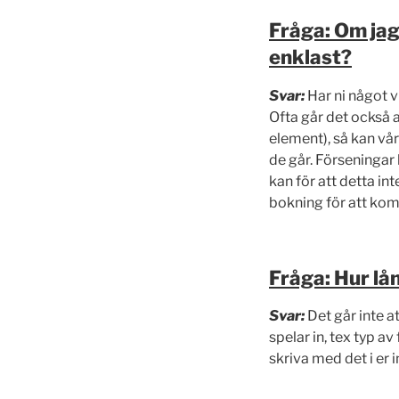
Fråga: Om jag
enklast?
Svar:
Har ni något v
Ofta går det också 
element), så kan vår
de går. Förseningar k
kan för att detta in
bokning för att ko
Fråga: Hur lå
Svar:
Det går inte a
spelar in, tex typ a
skriva med det i er 