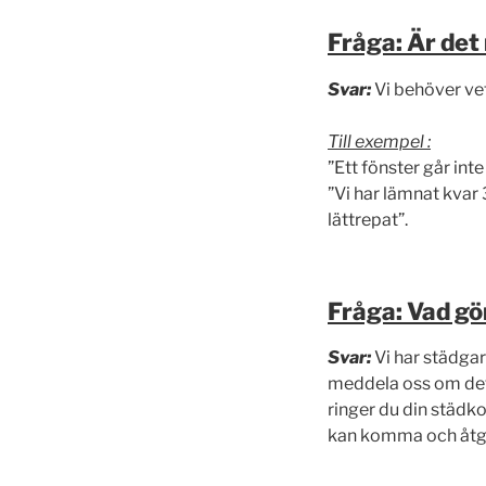
Fråga: Är det 
Svar:
Vi behöver ve
Till exempel :
”Ett fönster går inte
”Vi har lämnat kvar
lättrepat”.
Fråga: Vad gö
Svar:
Vi har städgar
meddela oss om det ä
ringer du din städko
kan komma och åtgä