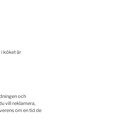
i köket är
tädningen och
u vill reklamera,
överens om en tid de