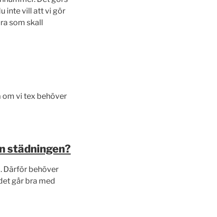
nte vill att vi gör
ra som skall
ta om vi tex behöver
an städningen?
b. Därför behöver
 det går bra med