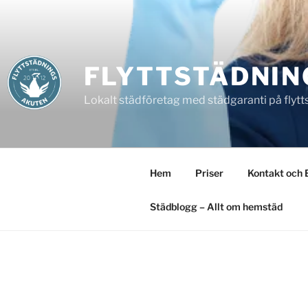
Hoppa
till
innehåll
FLYTTSTÄDNIN
Lokalt städföretag med städgaranti på flytt
Hem
Priser
Kontakt och 
Städblogg – Allt om hemstäd