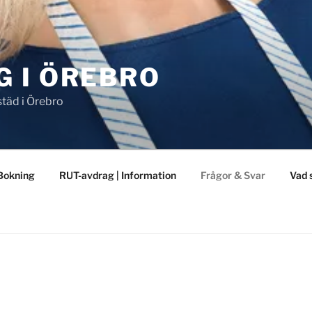
G I ÖREBRO
städ i Örebro
Bokning
RUT-avdrag | Information
Frågor & Svar
Vad 