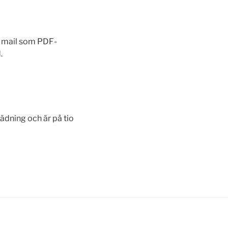
t mail som PDF-
.
ädning och är på tio