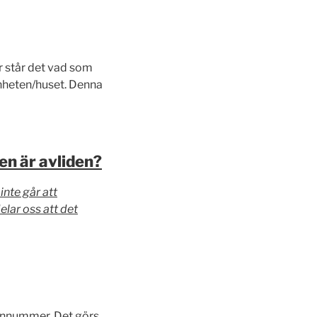
är står det vad som
genheten/huset. Denna
en är avliden?
inte går att
elar oss att det
sonnummer. Det görs