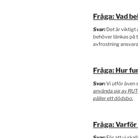
Fråga: Vad be
Svar:
Det är viktigt
behöver tänkas på te
avfrostning ansvara
Fråga: Hur fu
Svar:
Vi utför även 
använda sig av RUT-b
gäller ett dödsbo.
Fråga: Varfö
Svar:
För att vi ska