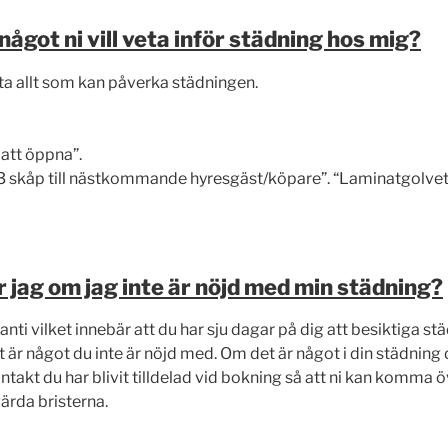
något ni vill veta inför städning hos mig?
ta allt som kan påverka städningen.
 att öppna”.
 3 skåp till nästkommande hyresgäst/köpare”. “Laminatgolvet 
r jag om jag inte är nöjd med min städning?
anti vilket innebär att du har sju dagar på dig att besiktiga s
r något du inte är nöjd med. Om det är något i din städning d
ntakt du har blivit tilldelad vid bokning så att ni kan komma 
rda bristerna.