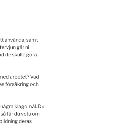
tt använda, samt
ervjun går ni
d de skulle göra.
 med arbetet? Vad
as försäkring och
t några klagomål. Du
så får du veta om
bildning deras