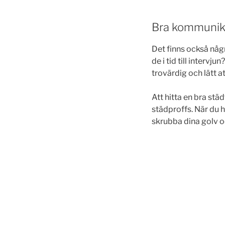
Bra kommunika
Det finns också någr
de i tid till intervj
trovärdig och lätt a
Att hitta en bra stä
städproffs. När du h
skrubba dina golv o
Inläggsnavi