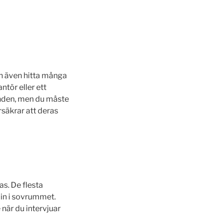
n även hitta många
ntör eller ett
handen, men du måste
rsäkrar att deras
as. De flesta
 in i sovrummet.
 när du intervjuar