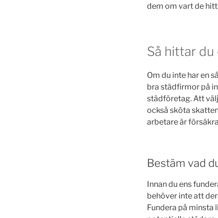
dem om vart de hit
Så hittar du 
Om du inte har en 
bra städfirmor på in
städföretag. Att vä
också sköta skatten,
arbetare är försäkra
Bestäm vad du 
Innan du ens fundera
behöver inte att der
Fundera på minsta li