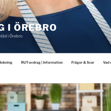
G I ÖREBRO
städ i Örebro
Bokning
RUT-avdrag | Information
Frågor & Svar
Vad 