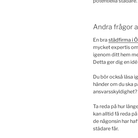
potentiella städare.
Andra frågor at
En bra
städfirma i 
mycket expertis om 
igenom ditt hem med
Detta ger dig en id
Du bör också läsa i
händer om du ska på
ansvarsskyldighet? V
Ta reda på hur läng
kan alltid få reda
de någonsin har haf
städare får.