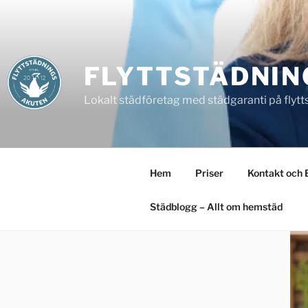
Hoppa
till
innehåll
FLYTTSTÄDNIN
Lokalt städföretag med städgaranti på flytt
Hem
Priser
Kontakt och 
Städblogg – Allt om hemstäd