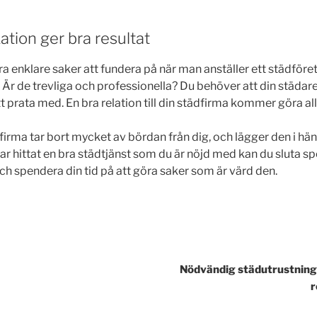
tion ger bra resultat
a enklare saker att fundera på när man anställer ett städföret
un? Är de trevliga och professionella? Du behöver att din städare 
tt prata med. En bra relation till din städfirma kommer göra al
dfirma tar bort mycket av bördan från dig, och lägger den i hän
ar hittat en bra städtjänst som du är nöjd med kan du sluta sp
ch spendera din tid på att göra saker som är värd den.
gering
Nödvändig städutrustning 
r