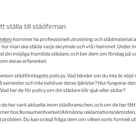
t ställa till städfirman
Örebro
kommer ha professionell utrustning och städmaterial a
hur man ska städa varje skrymsle och vrå i hemmet. Under int
 din möjliga framtida städare, och ber dem om förslag på va
é om deras erfarenhet.
genom städföretagets policys. Vad händer om du inte är nöjd
 semester och inte behöver deras tjänster? Hur fungerar der
ad har de för policy om din städare blir sjuk eller slutar?
e de har varit aktuella inom städbranschen, och om de har fåt
 på mer hos Konsumentverket/Allmänna reklamationsnämnden, 
t problem. Du kan också fråga dem om vilken sorts formell ut