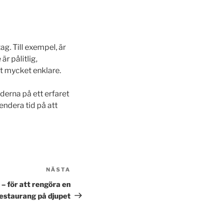
ag. Till exempel, är
är pålitlig,
lt mycket enklare.
derna på ett erfaret
endera tid på att
NÄSTA
Nästa
inlägg
– för att rengöra en
estaurang på djupet