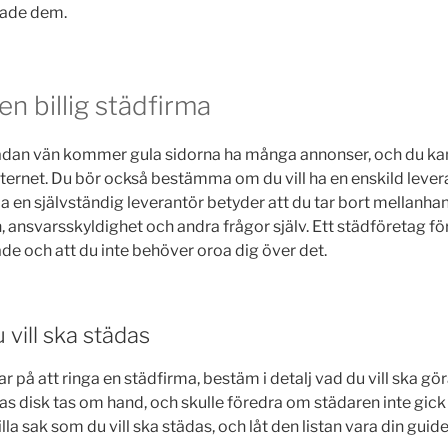
tade dem.
en billig städfirma
sådan vän kommer gula sidorna ha många annonser, och du ka
ternet. Du bör också bestämma om du vill ha en enskild levera
lja en självständig leverantör betyder att du tar bort mellan
 ansvarsskyldighet och andra frågor själv. Ett städföretag fö
de och att du inte behöver oroa dig över det.
vill ska städas
r på att ringa en städfirma, bestäm i detalj vad du vill ska gör
as disk tas om hand, och skulle föredra om städaren inte gick
lla sak som du vill ska städas, och låt den listan vara din guide